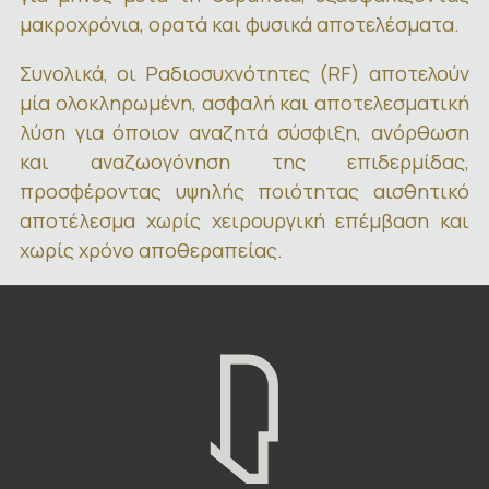
μακροχρόνια, ορατά και φυσικά αποτελέσματα.
Συνολικά, οι Ραδιοσυχνότητες (RF) αποτελούν
μία ολοκληρωμένη, ασφαλή και αποτελεσματική
λύση για όποιον αναζητά σύσφιξη, ανόρθωση
και αναζωογόνηση της επιδερμίδας,
προσφέροντας υψηλής ποιότητας αισθητικό
αποτέλεσμα χωρίς χειρουργική επέμβαση και
χωρίς χρόνο αποθεραπείας.