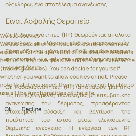
ολοκληρωμένο αποτέλεσμα ανανέωσης.
Είναι Ασφαλής Θεραπεία;
Οι Ραδιοσυχνότητες (RF) θεωρούνται απόλυτα
We use cookies
ασφαλείς, με ελάχιστο κίνδυνο παρενεργειών.
We use cookies on our website. Some of them are
Εφαρμόζονται μόνο από εξειδικευμένο ιατρικό
essential for the operation of the site, while others
προσωπικό για μέγιστη αποτελεσματικότητα
help us to improve this site and the user experience
και ασφάλεια.
(tracking cookies). You can decide for yourself
whether you want to allow cookies or not. Please
note that if you reject them, you may not be able to
Οι Ραδιοσυχνότητες (RF) αποτελούν μία από
use all the functionalities of the site.
τις πιο εξελιγμένες τεχνολογίες μη επεμβατικής
ανανέωσης του δέρματος, προσφέροντας
Ok
Decline
στοχευμένη σύσφιξη και βελτίωση της
ποιότητας του ιστού μέσω ελεγχόμενης
θερμικής ενέργειας. Η ενέργεια των RF