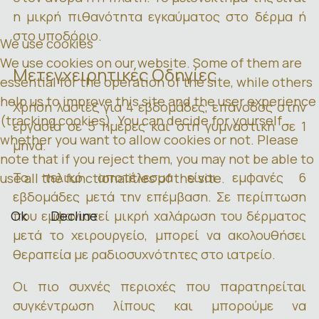
η μικρή πιθανότητα εγκαύματος στο δέρμα ή
στο υποδόριο.
We use cookies
We use cookies on our website. Some of them are
Μετεγχειρητικές Οδηγίες
essential for the operation of the site, while others
help us to improve this site and the user experience
Χρήση λαστέξ για 4 εβδομάδες, επάνοδος στην
(tracking cookies). You can decide for yourself
εργασία σε 5 ημέρες και στη γυμναστική σε 1
whether you want to allow cookies or not. Please
μήνα.
note that if you reject them, you may not be able to
Το τελικό αποτέλεσμα είναι εμφανές 6
use all the functionalities of the site.
εβδομάδες μετά την επέμβαση. Σε περίπτωση
Ok
που εμφανιστεί μικρή χαλάρωση του δέρματος
Decline
μετά το χειρουργείο, μπορεί να ακολουθήσει
θεραπεία με ραδιοσυχνότητες στο ιατρείο.
Οι πιο συχνές περιοχές που παρατηρείται
συγκέντρωση λίπους και μπορούμε να